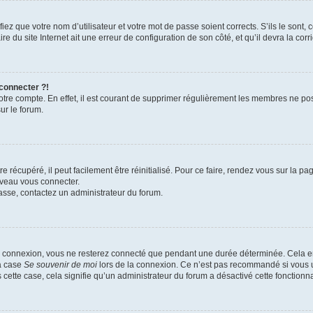
iez que votre nom d’utilisateur et votre mot de passe soient corrects. S’ils le sont,
e du site Internet ait une erreur de configuration de son côté, et qu’il devra la corri
 connecter ?!
votre compte. En effet, il est courant de supprimer régulièrement les membres ne pos
ur le forum.
 récupéré, il peut facilement être réinitialisé. Pour ce faire, rendez vous sur la p
uveau vous connecter.
passe, contactez un administrateur du forum.
e connexion, vous ne resterez connecté que pendant une durée déterminée. Cela em
la case
Se souvenir de moi
lors de la connexion. Ce n’est pas recommandé si vous u
s cette case, cela signifie qu’un administrateur du forum a désactivé cette fonctionna