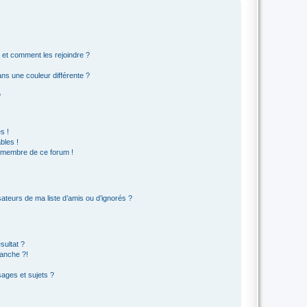
s et comment les rejoindre ?
s une couleur différente ?
?
s !
bles !
n membre de ce forum !
ateurs de ma liste d’amis ou d’ignorés ?
sultat ?
anche ?!
ages et sujets ?