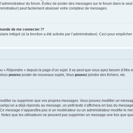
ar l’administrateur du forum. Évitez de poster des messages sur le forum dans le seu
ministrateur) peut facilement abaisser votre compteur de messages.
mande de me connecter !?
re intégré (si la fonction a été activée par l’administrateur). Ceci pour empêcher l’u
 « Répondre » depuis la page d’un sujet. Il se peut que vous ayez besoin d’être e
: Vous
pouvez
poster de nouveaux sujets, Vous
pouvez
joindre des fichiers, etc.
modifier ou supprimer que vos propres messages. Vous pouvez modifier un message
lqu’un a déjà répondu au message, un petit texte s’affichera en bas du message ind
n. Ce message n’apparaîtra pas si un modérateur ou un administrateur modifie le mes
ive. Notez que les utilisateurs ne peuvent pas supprimer un message une fois que qu