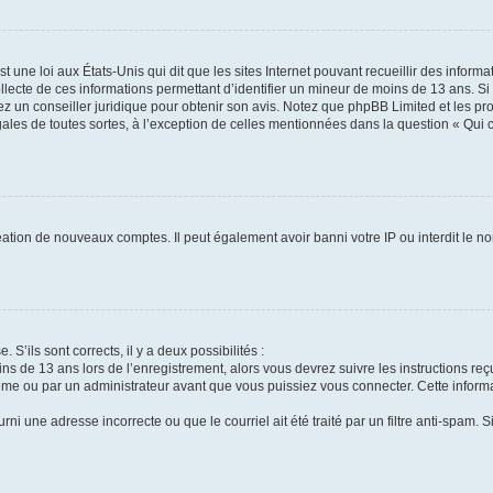
t une loi aux États-Unis qui dit que les sites Internet pouvant recueillir des infor
ollecte de ces informations permettant d’identifier un mineur de moins de 13 ans. S
tez un conseiller juridique pour obtenir son avis. Notez que phpBB Limited et les pr
gales de toutes sortes, à l’exception de celles mentionnées dans la question « Qui
réation de nouveaux comptes. Il peut également avoir banni votre IP ou interdit le no
 S’ils sont corrects, il y a deux possibilités :
ins de 13 ans lors de l’enregistrement, alors vous devrez suivre les instructions r
me ou par un administrateur avant que vous puissiez vous connecter. Cette informat
rni une adresse incorrecte ou que le courriel ait été traité par un filtre anti-spam. S