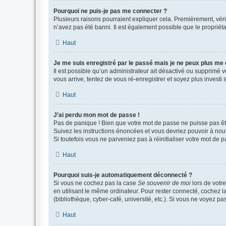
Pourquoi ne puis-je pas me connecter ?
Plusieurs raisons pourraient expliquer cela. Premièrement, vérif
n’avez pas été banni. Il est également possible que le propriétair
Haut
Je me suis enregistré par le passé mais je ne peux plus me
Il est possible qu’un administrateur ait désactivé ou supprimé 
vous arrive, tentez de vous ré-enregistrer et soyez plus investi s
Haut
J’ai perdu mon mot de passe !
Pas de panique ! Bien que votre mot de passe ne puisse pas être
Suivez les instructions énoncées et vous devriez pouvoir à no
Si toutefois vous ne parveniez pas à réinitialiser votre mot de 
Haut
Pourquoi suis-je automatiquement déconnecté ?
Si vous ne cochez pas la case
Se souvenir de moi
lors de votr
en utilisant le même ordinateur. Pour rester connecté, cochez 
(bibliothèque, cyber-café, université, etc.). Si vous ne voyez pa
Haut