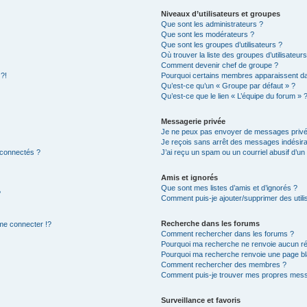
Niveaux d’utilisateurs et groupes
Que sont les administrateurs ?
Que sont les modérateurs ?
Que sont les groupes d’utilisateurs ?
Où trouver la liste des groupes d’utilisateur
Comment devenir chef de groupe ?
 ?!
Pourquoi certains membres apparaissent dan
Qu’est-ce qu’un « Groupe par défaut » ?
Qu’est-ce que le lien « L’équipe du forum » 
Messagerie privée
Je ne peux pas envoyer de messages privé
Je reçois sans arrêt des messages indésira
 connectés ?
J’ai reçu un spam ou un courriel abusif d’u
Amis et ignorés
Que sont mes listes d’amis et d’ignorés ?
?
Comment puis-je ajouter/supprimer des utilis
Recherche dans les forums
e connecter !?
Comment rechercher dans les forums ?
Pourquoi ma recherche ne renvoie aucun ré
Pourquoi ma recherche renvoie une page bl
Comment rechercher des membres ?
Comment puis-je trouver mes propres mess
Surveillance et favoris