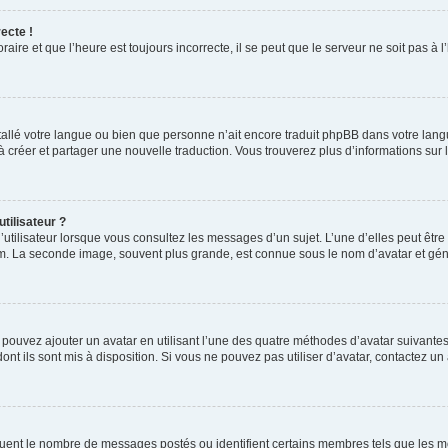
ecte !
aire et que l’heure est toujours incorrecte, il se peut que le serveur ne soit pas à
installé votre langue ou bien que personne n’ait encore traduit phpBB dans votre l
s à créer et partager une nouvelle traduction. Vous trouverez plus d’informations sur l
tilisateur ?
utilisateur lorsque vous consultez les messages d’un sujet. L’une d’elles peut êtr
rum. La seconde image, souvent plus grande, est connue sous le nom d’avatar et 
s pouvez ajouter un avatar en utilisant l’une des quatre méthodes d’avatar suivantes 
ont ils sont mis à disposition. Si vous ne pouvez pas utiliser d’avatar, contactez un
iquent le nombre de messages postés ou identifient certains membres tels que les 