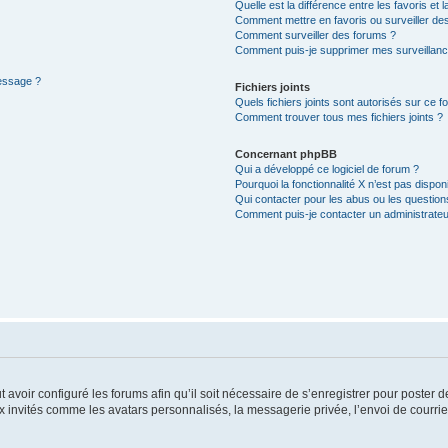
Quelle est la différence entre les favoris et l
Comment mettre en favoris ou surveiller des
Comment surveiller des forums ?
Comment puis-je supprimer mes surveillanc
message ?
Fichiers joints
Quels fichiers joints sont autorisés sur ce f
Comment trouver tous mes fichiers joints ?
Concernant phpBB
Qui a développé ce logiciel de forum ?
Pourquoi la fonctionnalité X n’est pas dispon
Qui contacter pour les abus ou les questio
Comment puis-je contacter un administrateu
t avoir configuré les forums afin qu’il soit nécessaire de s’enregistrer pour poster
x invités comme les avatars personnalisés, la messagerie privée, l’envoi de courri