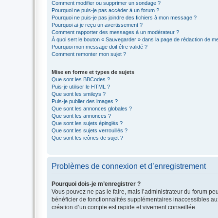
Comment modifier ou supprimer un sondage ?
Pourquoi ne puis-je pas accéder à un forum ?
Pourquoi ne puis-je pas joindre des fichiers à mon message ?
Pourquoi ai-je reçu un avertissement ?
Comment rapporter des messages à un modérateur ?
À quoi sert le bouton « Sauvegarder » dans la page de rédaction de 
Pourquoi mon message doit être validé ?
Comment remonter mon sujet ?
Mise en forme et types de sujets
Que sont les BBCodes ?
Puis-je utiliser le HTML ?
Que sont les smileys ?
Puis-je publier des images ?
Que sont les annonces globales ?
Que sont les annonces ?
Que sont les sujets épinglés ?
Que sont les sujets verrouillés ?
Que sont les icônes de sujet ?
Problèmes de connexion et d’enregistrement
Pourquoi dois-je m’enregistrer ?
Vous pouvez ne pas le faire, mais l’administrateur du forum peu
bénéficier de fonctionnalités supplémentaires inaccessibles au
création d’un compte est rapide et vivement conseillée.