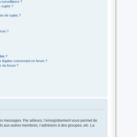
a surveillance ?
 sujets ?
es de sujets ?
orum ?
ible ?
ns légales concernant ce forum ?
r du forum ?
 des messages. Par ailleurs, l’enregistrement vous permet de
els aux autres membres, l’adhésion à des groupes, etc. La