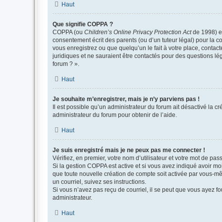
Haut
Que signifie COPPA ?
COPPA (ou
Children’s Online Privacy Protection Act
de 1998) es
consentement écrit des parents (ou d’un tuteur légal) pour la c
vous enregistrez ou que quelqu’un le fait à votre place, contac
juridiques et ne sauraient être contactés pour des questions lé
forum ? ».
Haut
Je souhaite m’enregistrer, mais je n’y parviens pas !
Il est possible qu’un administrateur du forum ait désactivé la c
administrateur du forum pour obtenir de l’aide.
Haut
Je suis enregistré mais je ne peux pas me connecter !
Vérifiez, en premier, votre nom d’utilisateur et votre mot de passe.
Si la gestion COPPA est active et si vous avez indiqué avoir mo
que toute nouvelle création de compte soit activée par vous-mê
un courriel, suivez ses instructions.
Si vous n’avez pas reçu de courriel, il se peut que vous ayez fou
administrateur.
Haut