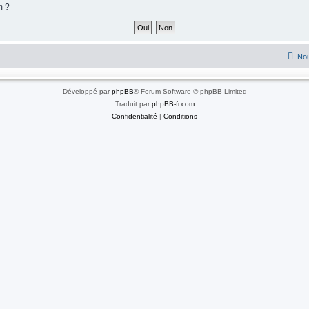
m ?
Nou
Développé par
phpBB
® Forum Software © phpBB Limited
Traduit par
phpBB-fr.com
Confidentialité
|
Conditions