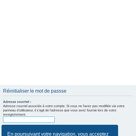
e
r
Réinitialiser le mot de passse
Adresse courriel :
Adresse courriel associée à votre compte. Si vous ne l’avez pas modifiée via votre
panneau d’utilisateur, il s’agit de l’adresse que vous avez fournie lors de votre
enregistrement.
En poursuivant votre navigation, vous acceptez