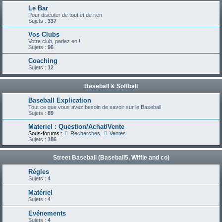
Le Bar
Pour discuter de tout et de rien
Sujets :
337
Vos Clubs
Votre club, parlez en !
Sujets :
96
Coaching
Sujets :
12
Baseball & Softball
Baseball Explication
Tout ce que vous avez besoin de savoir sur le Baseball
Sujets :
89
Materiel : Question/Achat/Vente
Sous-forums :
Recherches
,
Ventes
Sujets :
186
Street Baseball (Baseball5, Wiffle and co)
Régles
Sujets :
4
Matériel
Sujets :
4
Evénements
Sujets :
4