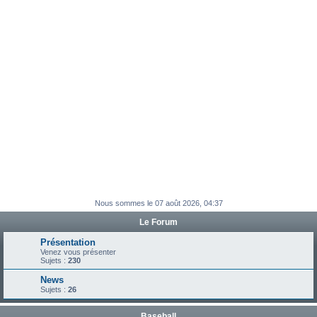
e
r
Nous sommes le 07 août 2026, 04:37
Le Forum
Présentation
Venez vous présenter
Sujets :
230
News
Sujets :
26
Baseball