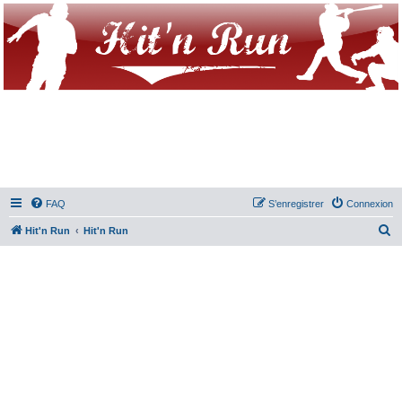
FAQ
S’enregistrer
Connexion
R
Hit'n Run
Hit'n Run
e
c
h
e
r
c
h