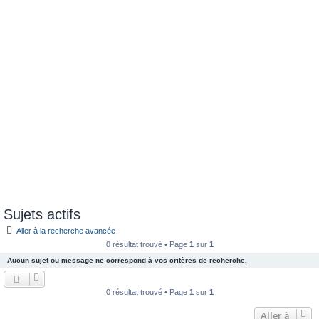
e
r
Sujets actifs
Aller à la recherche avancée
0 résultat trouvé • Page
1
sur
1
Aucun sujet ou message ne correspond à vos critères de recherche.
0 résultat trouvé • Page
1
sur
1
Aller à