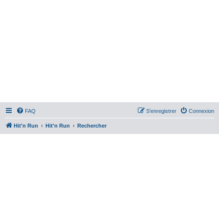
FAQ
S’enregistrer
Connexion
Hit'n Run
Hit'n Run
Rechercher