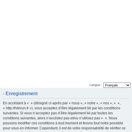
e
r
Langue :
- Enregistrement
En accédant à « » (désigné ci-après par « nous », « notre », « nos », « »,
« http://hitnrun.fr »), vous acceptez d’être légalement lié par les conditions
suivantes. Si vous n’acceptez pas d’être légalement lié par toutes les
conditions suivantes, alors n’accédez pas et/ou n’utilisez pas « ». Nous
pouvons modifier ces conditions à tout moment et ferons tout notre possible
pour vous en informer. Cependant, il est de votre responsabilité de vérifier ce