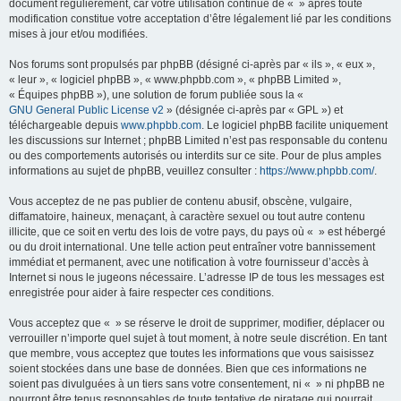
document régulièrement, car votre utilisation continue de « » après toute
modification constitue votre acceptation d’être légalement lié par les conditions
mises à jour et/ou modifiées.
Nos forums sont propulsés par phpBB (désigné ci-après par « ils », « eux »,
« leur », « logiciel phpBB », « www.phpbb.com », « phpBB Limited »,
« Équipes phpBB »), une solution de forum publiée sous la «
GNU General Public License v2
» (désignée ci-après par « GPL ») et
téléchargeable depuis
www.phpbb.com
. Le logiciel phpBB facilite uniquement
les discussions sur Internet ; phpBB Limited n’est pas responsable du contenu
ou des comportements autorisés ou interdits sur ce site. Pour de plus amples
informations au sujet de phpBB, veuillez consulter :
https://www.phpbb.com/
.
Vous acceptez de ne pas publier de contenu abusif, obscène, vulgaire,
diffamatoire, haineux, menaçant, à caractère sexuel ou tout autre contenu
illicite, que ce soit en vertu des lois de votre pays, du pays où « » est hébergé
ou du droit international. Une telle action peut entraîner votre bannissement
immédiat et permanent, avec une notification à votre fournisseur d’accès à
Internet si nous le jugeons nécessaire. L’adresse IP de tous les messages est
enregistrée pour aider à faire respecter ces conditions.
Vous acceptez que « » se réserve le droit de supprimer, modifier, déplacer ou
verrouiller n’importe quel sujet à tout moment, à notre seule discrétion. En tant
que membre, vous acceptez que toutes les informations que vous saisissez
soient stockées dans une base de données. Bien que ces informations ne
soient pas divulguées à un tiers sans votre consentement, ni « » ni phpBB ne
pourront être tenus responsables de toute tentative de piratage qui pourrait