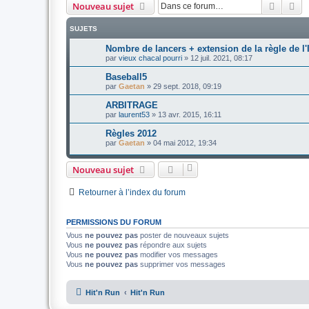
Recher
Re
Nouveau sujet
SUJETS
Nombre de lancers + extension de la règle de l'
par
vieux chacal pourri
»
12 juil. 2021, 08:17
Baseball5
par
Gaetan
»
29 sept. 2018, 09:19
ARBITRAGE
par
laurent53
»
13 avr. 2015, 16:11
Règles 2012
par
Gaetan
»
04 mai 2012, 19:34
Nouveau sujet
Retourner à l’index du forum
PERMISSIONS DU FORUM
Vous
ne pouvez pas
poster de nouveaux sujets
Vous
ne pouvez pas
répondre aux sujets
Vous
ne pouvez pas
modifier vos messages
Vous
ne pouvez pas
supprimer vos messages
Hit'n Run
Hit'n Run