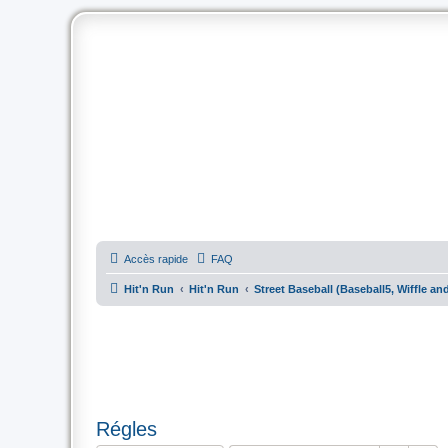
Accès rapide
FAQ
Hit'n Run
Hit'n Run
Street Baseball (Baseball5, Wiffle an
Régles