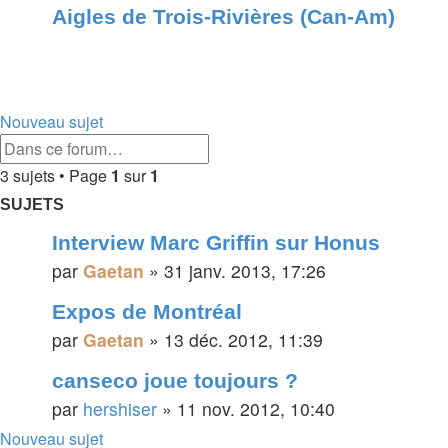
Aigles de Trois-Rivières (Can-Am)
Nouveau sujet
Rechercher
Recherche
3 sujets • Page
1
sur
1
avancée
SUJETS
Interview Marc Griffin sur Honus
par
Gaetan
»
31 janv. 2013, 17:26
Expos de Montréal
par
Gaetan
»
13 déc. 2012, 11:39
canseco joue toujours ?
par
hershiser
»
11 nov. 2012, 10:40
Nouveau sujet