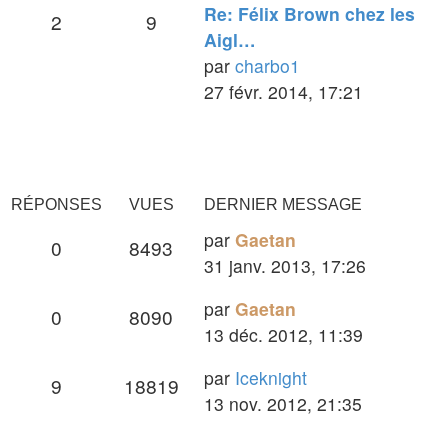
Dernier
Re: Félix Brown chez les
Sujets
Messages
2
9
dernier
message
Aigl…
message
par
charbo1
Voir
27 févr. 2014, 17:21
le
dernier
message
RÉPONSES
VUES
DERNIER MESSAGE
Dernier
par
Gaetan
Réponses
Vues
0
8493
message
31 janv. 2013, 17:26
Dernier
par
Gaetan
Réponses
Vues
0
8090
message
13 déc. 2012, 11:39
Dernier
par
Iceknight
Réponses
Vues
9
18819
message
13 nov. 2012, 21:35