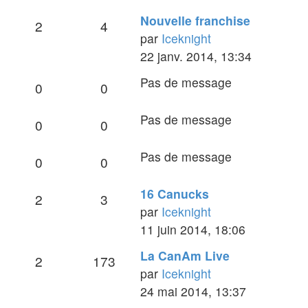
Dernier
Nouvelle franchise
Sujets
Messages
2
4
message
par
Iceknight
Voir
22 janv. 2014, 13:34
le
Pas de message
Sujets
Messages
0
0
dernier
message
Pas de message
Sujets
Messages
0
0
Pas de message
Sujets
Messages
0
0
Dernier
16 Canucks
Sujets
Messages
2
3
message
par
Iceknight
Voir
11 juin 2014, 18:06
le
Dernier
La CanAm Live
Sujets
Messages
2
173
dernier
message
par
Iceknight
message
Voir
24 mai 2014, 13:37
le