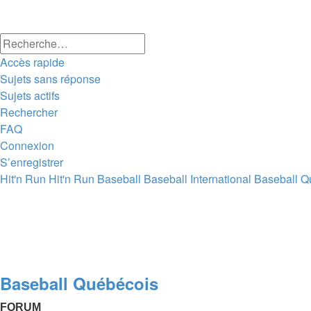
Rechercher
Recherche
Accès rapide
avancée
Sujets sans réponse
Sujets actifs
Rechercher
FAQ
Connexion
S’enregistrer
Hit'n Run
Hit'n Run
Baseball
Baseball International
Baseball Q
Rechercher
Baseball Québécois
FORUM