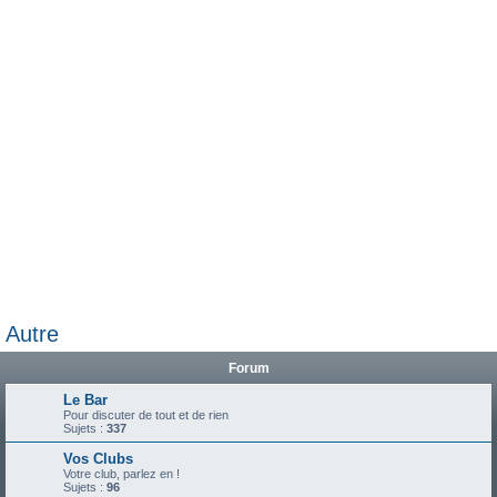
e
r
Autre
Forum
Le Bar
Pour discuter de tout et de rien
Sujets :
337
Vos Clubs
Votre club, parlez en !
Sujets :
96