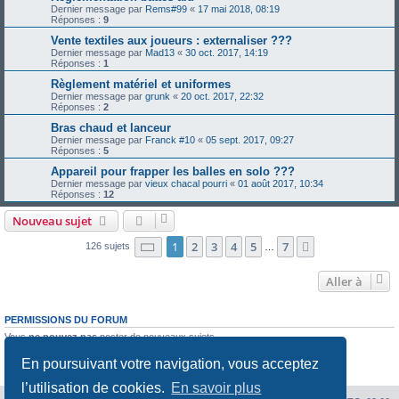
Dernier message par
Rems#99
«
17 mai 2018, 08:19
Réponses :
9
Vente textiles aux joueurs : externaliser ???
Dernier message par
Mad13
«
30 oct. 2017, 14:19
Réponses :
1
Règlement matériel et uniformes
Dernier message par
grunk
«
20 oct. 2017, 22:32
Réponses :
2
Bras chaud et lanceur
Dernier message par
Franck #10
«
05 sept. 2017, 09:27
Réponses :
5
Appareil pour frapper les balles en solo ???
Dernier message par
vieux chacal pourri
«
01 août 2017, 10:34
Réponses :
12
Nouveau sujet
Page
1
sur
7
1
2
3
4
5
7
Suivante
126 sujets
…
Aller à
PERMISSIONS DU FORUM
Vous
ne pouvez pas
poster de nouveaux sujets
Vous
ne pouvez pas
répondre aux sujets
En poursuivant votre navigation, vous acceptez
Vous
ne pouvez pas
modifier vos messages
Vous
ne pouvez pas
supprimer vos messages
l’utilisation de cookies.
En savoir plus