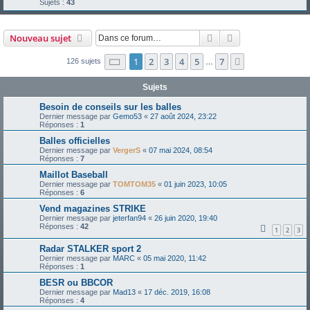
Sujets :
43
Rechercher
Recherche avanc
Nouveau sujet
Page
1
sur
7
1
2
3
4
5
7
Suivante
126 sujets
…
Sujets
Besoin de conseils sur les balles
Dernier message par
Gemo53
«
27 août 2024, 23:22
Réponses :
1
Balles officielles
Dernier message par
VergerS
«
07 mai 2024, 08:54
Réponses :
7
Maillot Baseball
Dernier message par
TOMTOM35
«
01 juin 2023, 10:05
Réponses :
6
Vend magazines STRIKE
Dernier message par
jeterfan94
«
26 juin 2020, 19:40
Réponses :
42
1
2
3
Radar STALKER sport 2
Dernier message par
MARC
«
05 mai 2020, 11:42
Réponses :
1
BESR ou BBCOR
Dernier message par
Mad13
«
17 déc. 2019, 16:08
Réponses :
4