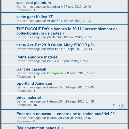
west vest platinium
Dernier message par
hershiser
«
27 nov. 2019, 19:40
Réponses :
1
vente gant Kelley 13'
Dernier message par
Vince#77
«
14 nov. 2019, 22:13
THE DUGOUT DAY a Vannes le 30/11 ( rassemblement de
collectionneurs de cartes )
Dernier message par
jeterfan94
«
02 nov. 2019, 06:12
vente Axe Bat 2018 Origin Alloy BBCOR (-3)
Dernier message par
Vince#77
«
21 sept. 2019, 22:14
Petite annonce matériel
Dernier message par
Paul R
«
02 janv. 2019, 13:50
Gant de baseball
Dernier message par
le teigneux
«
03 déc. 2018, 17:57
Réponses :
1
Sportland American
Dernier message par
Helenou55
«
24 sept. 2018, 14:45
Réponses :
1
Sites matériel
Dernier message par
Helenou55
«
24 sept. 2018, 14:38
Réponses :
16
1
2
Encore un nouveau ... encore une question matériel ^^
Dernier message par
padres fan
«
09 juin 2018, 13:07
Réponses :
8
Réglementation battes alu