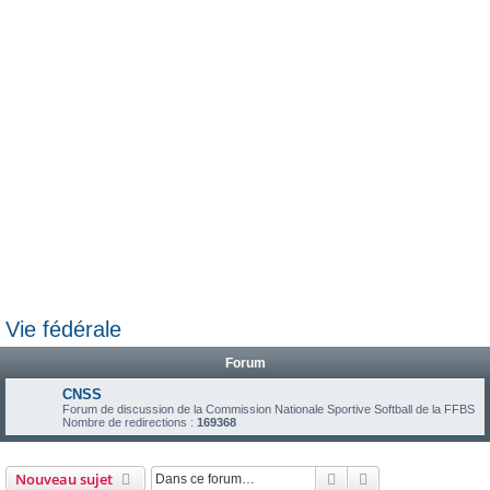
e
r
Vie fédérale
Forum
CNSS
Forum de discussion de la Commission Nationale Sportive Softball de la FFBS
Nombre de redirections :
169368
Rechercher
Recherche avanc
Nouveau sujet