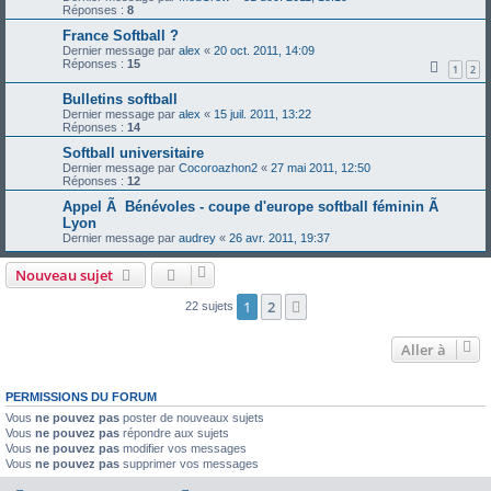
Réponses :
8
France Softball ?
Dernier message par
alex
«
20 oct. 2011, 14:09
Réponses :
15
1
2
Bulletins softball
Dernier message par
alex
«
15 juil. 2011, 13:22
Réponses :
14
Softball universitaire
Dernier message par
Cocoroazhon2
«
27 mai 2011, 12:50
Réponses :
12
Appel Ã Bénévoles - coupe d'europe softball féminin Ã
Lyon
Dernier message par
audrey
«
26 avr. 2011, 19:37
Nouveau sujet
1
2
Suivante
22 sujets
Aller à
PERMISSIONS DU FORUM
Vous
ne pouvez pas
poster de nouveaux sujets
Vous
ne pouvez pas
répondre aux sujets
Vous
ne pouvez pas
modifier vos messages
Vous
ne pouvez pas
supprimer vos messages