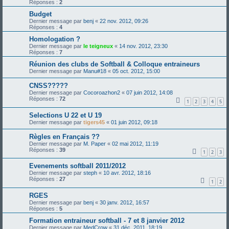
Réponses :
2
Budget
Dernier message par
benj
«
22 nov. 2012, 09:26
Réponses :
4
Homologation ?
Dernier message par
le teigneux
«
14 nov. 2012, 23:30
Réponses :
7
Réunion des clubs de Softball & Colloque entraineurs
Dernier message par
Manu#18
«
05 oct. 2012, 15:00
CNSS?????
Dernier message par
Cocoroazhon2
«
07 juin 2012, 14:08
Réponses :
72
1
2
3
4
5
Selections U 22 et U 19
Dernier message par
tigers45
«
01 juin 2012, 09:18
Règles en Français ??
Dernier message par
M. Paper
«
02 mai 2012, 11:19
Réponses :
39
1
2
3
Evenements softball 2011/2012
Dernier message par
steph
«
10 avr. 2012, 18:16
Réponses :
27
1
2
RGES
Dernier message par
benj
«
30 janv. 2012, 16:57
Réponses :
5
Formation entraineur softball - 7 et 8 janvier 2012
Dernier message par
MedCrow
«
31 déc. 2011, 18:19