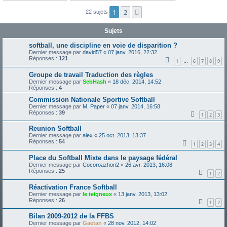
1
2
Suivante
22 sujets
Sujets
softball, une discipline en voie de disparition ?
Dernier message par
david57
«
07 janv. 2016, 22:32
Réponses :
121
1
6
7
8
9
…
Groupe de travail Traduction des règles
Dernier message par
SebHash
«
18 déc. 2014, 14:52
Réponses :
4
Commission Nationale Sportive Softball
Dernier message par
M. Paper
«
07 janv. 2014, 16:58
Réponses :
39
1
2
3
Reunion Softball
Dernier message par
alex
«
25 oct. 2013, 13:37
Réponses :
54
1
2
3
4
Place du Softball Mixte dans le paysage fédéral
Dernier message par
Cocoroazhon2
«
26 avr. 2013, 16:08
Réponses :
25
1
2
Réactivation France Softball
Dernier message par
le teigneux
«
13 janv. 2013, 13:02
Réponses :
26
1
2
Bilan 2009-2012 de la FFBS
Dernier message par
Gaetan
«
28 nov. 2012, 14:02