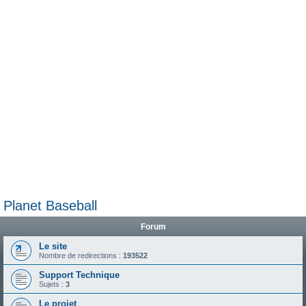
e
r
Planet Baseball
Forum
Le site
Nombre de redirections :
193522
Support Technique
Sujets :
3
Le projet