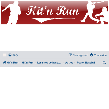
FAQ
S’enregistrer
Connexion
R
Hit'n Run
Hit'n Run
Les sites de baseball & Softball
Autres
Planet Baseball
e
c
h
e
r
c
h