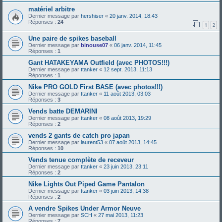
matériel arbitre
Dernier message par
hershiser
«
20 janv. 2014, 18:43
Réponses :
24
1
2
Une paire de spikes baseball
Dernier message par
binouse07
«
06 janv. 2014, 11:45
Réponses :
1
Gant HATAKEYAMA Outfield (avec PHOTOS!!!)
Dernier message par
ttanker
«
12 sept. 2013, 11:13
Réponses :
1
Nike PRO GOLD First BASE (avec photos!!!)
Dernier message par
ttanker
«
11 août 2013, 03:03
Réponses :
3
Vends batte DEMARINI
Dernier message par
ttanker
«
08 août 2013, 19:29
Réponses :
2
vends 2 gants de catch pro japan
Dernier message par
laurent53
«
07 août 2013, 14:45
Réponses :
10
Vends tenue complète de receveur
Dernier message par
ttanker
«
23 juin 2013, 23:11
Réponses :
2
Nike Lights Out Piped Game Pantalon
Dernier message par
ttanker
«
03 juin 2013, 14:38
Réponses :
2
A vendre Spikes Under Armor Neuve
Dernier message par
SCH
«
27 mai 2013, 11:23
Réponses :
7