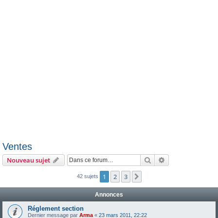
e
r
Ventes
Rechercher
Recherche avanc
Nouveau sujet
1
2
3
Suivante
42 sujets
Annonces
Réglement section
Dernier message par
Arma
«
23 mars 2011, 22:22