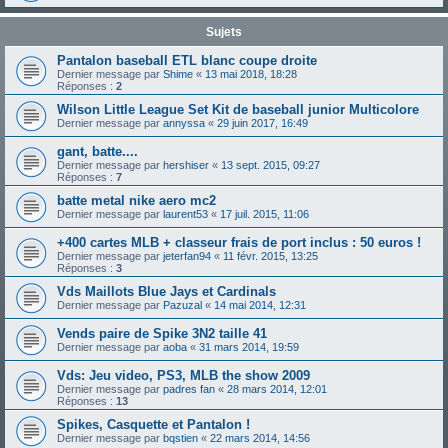
Sujets
Pantalon baseball ETL blanc coupe droite
Dernier message par
Shime
«
13 mai 2018, 18:28
Réponses :
2
Wilson Little League Set Kit de baseball junior Multicolore
Dernier message par
annyssa
«
29 juin 2017, 16:49
gant, batte....
Dernier message par
hershiser
«
13 sept. 2015, 09:27
Réponses :
7
batte metal nike aero mc2
Dernier message par
laurent53
«
17 juil. 2015, 11:06
+400 cartes MLB + classeur frais de port inclus : 50 euros !
Dernier message par
jeterfan94
«
11 févr. 2015, 13:25
Réponses :
3
Vds Maillots Blue Jays et Cardinals
Dernier message par
Pazuzal
«
14 mai 2014, 12:31
Vends paire de Spike 3N2 taille 41
Dernier message par
aoba
«
31 mars 2014, 19:59
Vds: Jeu video, PS3, MLB the show 2009
Dernier message par
padres fan
«
28 mars 2014, 12:01
Réponses :
13
Spikes, Casquette et Pantalon !
Dernier message par
bqstien
«
22 mars 2014, 14:56