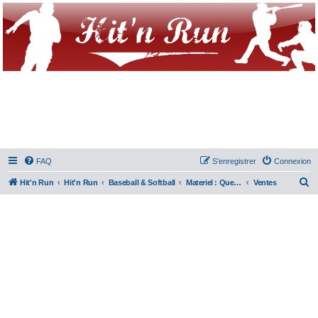
FAQ
S’enregistrer
Connexion
R
Hit'n Run
Hit'n Run
Baseball & Softball
Materiel : Question/Achat/Vente
Ventes
e
c
h
e
r
c
h