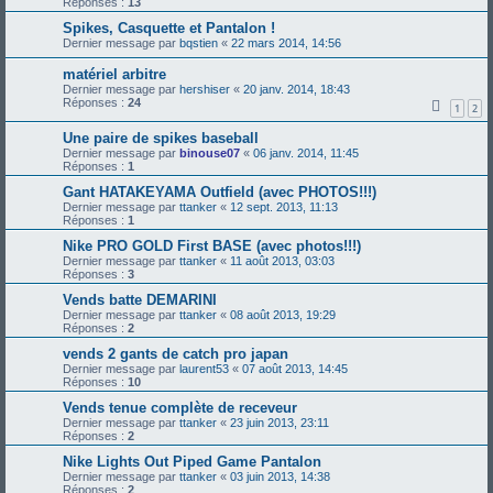
Réponses :
13
Spikes, Casquette et Pantalon !
Dernier message par
bqstien
«
22 mars 2014, 14:56
matériel arbitre
Dernier message par
hershiser
«
20 janv. 2014, 18:43
Réponses :
24
1
2
Une paire de spikes baseball
Dernier message par
binouse07
«
06 janv. 2014, 11:45
Réponses :
1
Gant HATAKEYAMA Outfield (avec PHOTOS!!!)
Dernier message par
ttanker
«
12 sept. 2013, 11:13
Réponses :
1
Nike PRO GOLD First BASE (avec photos!!!)
Dernier message par
ttanker
«
11 août 2013, 03:03
Réponses :
3
Vends batte DEMARINI
Dernier message par
ttanker
«
08 août 2013, 19:29
Réponses :
2
vends 2 gants de catch pro japan
Dernier message par
laurent53
«
07 août 2013, 14:45
Réponses :
10
Vends tenue complète de receveur
Dernier message par
ttanker
«
23 juin 2013, 23:11
Réponses :
2
Nike Lights Out Piped Game Pantalon
Dernier message par
ttanker
«
03 juin 2013, 14:38
Réponses :
2