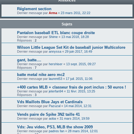
Annonces
Réglement section
Dernier message par
Arma
«
23 mars 2011, 22:22
Sujets
Pantalon baseball ETL blanc coupe droite
Dernier message par
Shime
«
13 mai 2018, 18:28
Réponses :
2
Wilson Little League Set Kit de baseball junior Multicolore
Dernier message par
annyssa
«
29 juin 2017, 16:49
gant, batte....
Dernier message par
hershiser
«
13 sept. 2015, 09:27
Réponses :
7
batte metal nike aero mc2
Dernier message par
laurent53
«
17 juil. 2015, 11:06
+400 cartes MLB + classeur frais de port inclus : 50 euros !
Dernier message par
jeterfan94
«
11 févr. 2015, 13:25
Réponses :
3
Vds Maillots Blue Jays et Cardinals
Dernier message par
Pazuzal
«
14 mai 2014, 12:31
Vends paire de Spike 3N2 taille 41
Dernier message par
aoba
«
31 mars 2014, 19:59
Vds: Jeu video, PS3, MLB the show 2009
Dernier message par
padres fan
«
28 mars 2014, 12:01