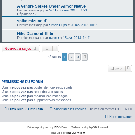
A vendre Spikes Under Armor Neuve
Dernier message par
SCH
«
27 mai 2013, 11:23
Réponses :
7
spike mizuno 41
Dernier message par
Simon Cups
«
20 mai 2013, 00:05
Nike Diamond Elite
Dernier message par
ttanker
«
15 avr. 2013, 14:41
Nouveau sujet
1
2
3
Suivante
42 sujets
Aller à
PERMISSIONS DU FORUM
Vous
ne pouvez pas
poster de nouveaux sujets
Vous
ne pouvez pas
répondre aux sujets
Vous
ne pouvez pas
modifier vos messages
Vous
ne pouvez pas
supprimer vos messages
Hit'n Run
Hit'n Run
Supprimer les cookies
Heures au format
UTC+02:00
Nous contacter
Développé par
phpBB
® Forum Software © phpBB Limited
Traduit par
phpBB-fr.com