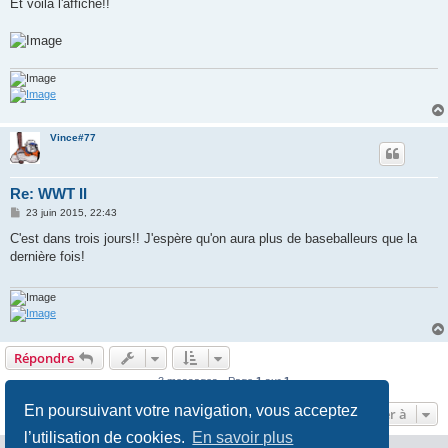
s
Et voilà l'affiche!!
s
a
g
e
Vince#77
Re: WWT II
M
23 juin 2015, 22:43
e
s
C'est dans trois jours!! J'espère qu'on aura plus de baseballeurs que la
s
dernière fois!
a
g
e
Répondre
3 messages • Page
1
sur
1
En poursuivant votre navigation, vous acceptez
Aller à
l’utilisation de cookies.
En savoir plus