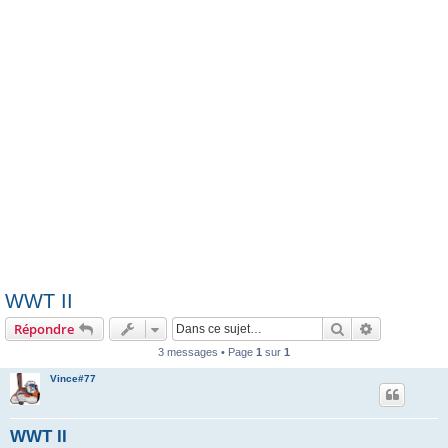
e
r
WWT II
Rechercher
Recherche 
Répondre
3 messages • Page
1
sur
1
Vince#77
WWT II