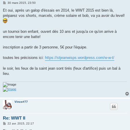
M
30 mars 2015, 23:50
e
s
Et oui, aprés un galop d'éssais en 2014, le WWT 2015 est bien là,
s
préparez vos shorts, marcels, crème solaire et bob, va ya avoir du level!
a
g
e
un tournoi bon enfant, ouvert dés 10 ans et jusqu'a ce qu'on arrive à
encore tenir une batte!
inscription a partir de 3 personne, 5€ pour l'équipe.
toutes les précisions ici:
https://stjeanwisps.wordpress.com/w-w-t/
le soir, les feux de la saint jean sont tirés (feux d'artifice) puis un bal à
lieu.
Vince#77
Re: WWT II
M
22 avr. 2015, 22:17
e