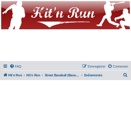
FAQ
S’enregistrer
Connexion
R
Hit'n Run
Hit'n Run
Street Baseball (Baseball5, Wiffle and co)
Evénements
e
c
h
e
r
c
h