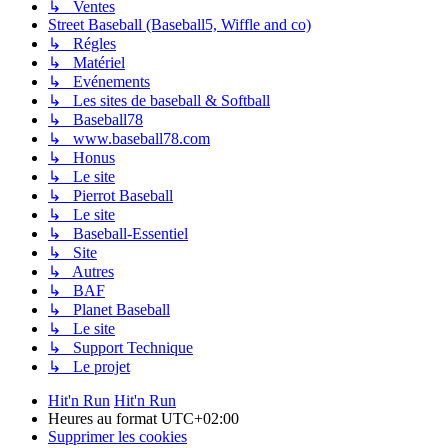
↳ Ventes
Street Baseball (Baseball5, Wiffle and co)
↳ Régles
↳ Matériel
↳ Evénements
↳ Les sites de baseball & Softball
↳ Baseball78
↳ www.baseball78.com
↳ Honus
↳ Le site
↳ Pierrot Baseball
↳ Le site
↳ Baseball-Essentiel
↳ Site
↳ Autres
↳ BAF
↳ Planet Baseball
↳ Le site
↳ Support Technique
↳ Le projet
Hit'n Run
Hit'n Run
Heures au format
UTC+02:00
Supprimer les cookies