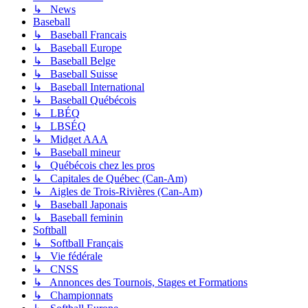
↳ News
Baseball
↳ Baseball Francais
↳ Baseball Europe
↳ Baseball Belge
↳ Baseball Suisse
↳ Baseball International
↳ Baseball Québécois
↳ LBÉQ
↳ LBSÉQ
↳ Midget AAA
↳ Baseball mineur
↳ Québécois chez les pros
↳ Capitales de Québec (Can-Am)
↳ Aigles de Trois-Rivières (Can-Am)
↳ Baseball Japonais
↳ Baseball feminin
Softball
↳ Softball Français
↳ Vie fédérale
↳ CNSS
↳ Annonces des Tournois, Stages et Formations
↳ Championnats