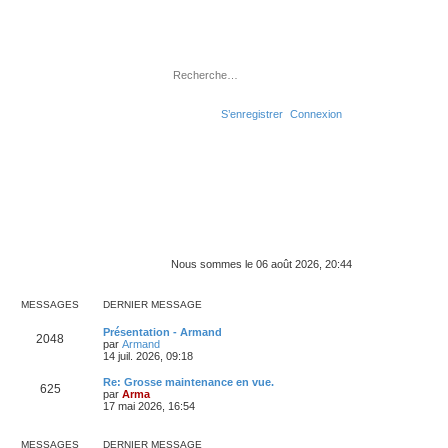
Rechercher
Recherche avancé
S’enregistrer
Connexion
Nous sommes le 06 août 2026, 20:44
MESSAGES
DERNIER MESSAGE
D
Présentation - Armand
M
2048
e
V
par
Armand
r
o
14 juil. 2026, 09:18
e
n
i
i
r
D
Re: Grosse maintenance en vue.
M
625
s
e
l
e
V
par
Arma
r
e
r
o
17 mai 2026, 16:54
e
s
m
d
n
i
e
e
i
r
s
s
r
a
e
l
MESSAGES
DERNIER MESSAGE