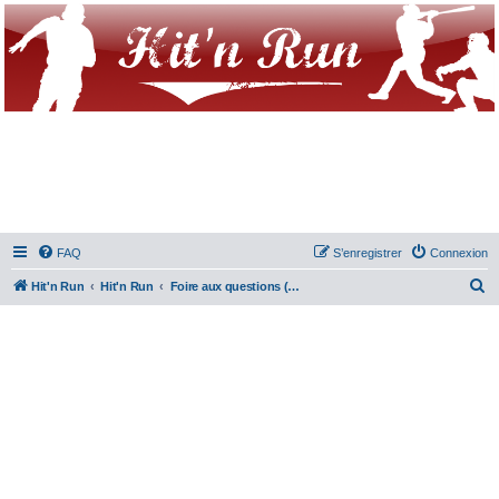
FAQ
S’enregistrer
Connexion
R
Hit'n Run
Hit'n Run
Foire aux questions (Questions posées fréquemment)
e
c
h
e
r
c
h