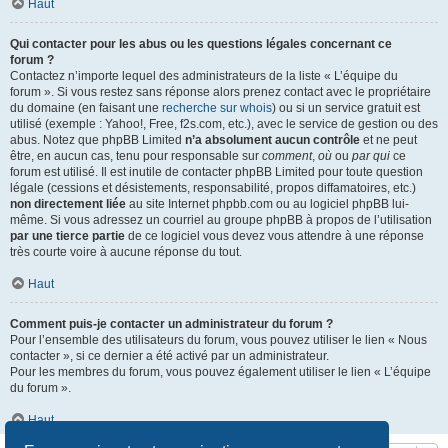
Haut
Qui contacter pour les abus ou les questions légales concernant ce
forum ?
Contactez n’importe lequel des administrateurs de la liste « L’équipe du
forum ». Si vous restez sans réponse alors prenez contact avec le propriétaire
du domaine (en faisant une
recherche sur whois
) ou si un service gratuit est
utilisé (exemple : Yahoo!, Free, f2s.com, etc.), avec le service de gestion ou des
abus. Notez que phpBB Limited
n’a absolument aucun contrôle
et ne peut
être, en aucun cas, tenu pour responsable sur
comment
,
où
ou
par qui
ce
forum est utilisé. Il est inutile de contacter phpBB Limited pour toute question
légale (cessions et désistements, responsabilité, propos diffamatoires, etc.)
non directement liée
au site Internet phpbb.com ou au logiciel phpBB lui-
même. Si vous adressez un courriel au groupe phpBB à propos de l’utilisation
par une tierce partie
de ce logiciel vous devez vous attendre à une réponse
très courte voire à aucune réponse du tout.
Haut
Comment puis-je contacter un administrateur du forum ?
Pour l’ensemble des utilisateurs du forum, vous pouvez utiliser le lien « Nous
contacter », si ce dernier a été activé par un administrateur.
Pour les membres du forum, vous pouvez également utiliser le lien « L’équipe
du forum ».
Haut