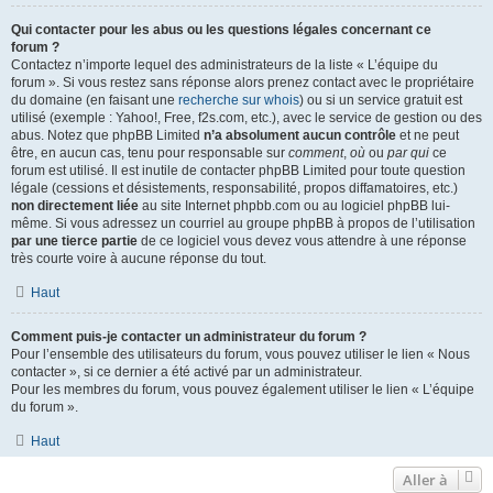
Qui contacter pour les abus ou les questions légales concernant ce
forum ?
Contactez n’importe lequel des administrateurs de la liste « L’équipe du
forum ». Si vous restez sans réponse alors prenez contact avec le propriétaire
du domaine (en faisant une
recherche sur whois
) ou si un service gratuit est
utilisé (exemple : Yahoo!, Free, f2s.com, etc.), avec le service de gestion ou des
abus. Notez que phpBB Limited
n’a absolument aucun contrôle
et ne peut
être, en aucun cas, tenu pour responsable sur
comment
,
où
ou
par qui
ce
forum est utilisé. Il est inutile de contacter phpBB Limited pour toute question
légale (cessions et désistements, responsabilité, propos diffamatoires, etc.)
non directement liée
au site Internet phpbb.com ou au logiciel phpBB lui-
même. Si vous adressez un courriel au groupe phpBB à propos de l’utilisation
par une tierce partie
de ce logiciel vous devez vous attendre à une réponse
très courte voire à aucune réponse du tout.
Haut
Comment puis-je contacter un administrateur du forum ?
Pour l’ensemble des utilisateurs du forum, vous pouvez utiliser le lien « Nous
contacter », si ce dernier a été activé par un administrateur.
Pour les membres du forum, vous pouvez également utiliser le lien « L’équipe
du forum ».
Haut
Aller à