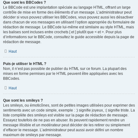
Que sont les BBCodes ?
Le BBCode est une implantation spéciale au langage HTML, offrant un large
contrôle de mise en forme des éléments d’un message. L’administrateur peut
décider si vous pouvez utiliser les BBCodes, vous pouvez aussi les désactiver
dans chacun de vos messages en utilisant l’option appropriée du formulaire de
rédaction de message. Le BBCode lui-même est similaire au style HTML, mais
les balises sont incluses entre crochets [ et ] plutôt que < et >. Pour plus
d’informations sur le BBCode, consultez le guide accessible depuis la page de
rédaction de message.
Haut
Puis-je utiliser le HTML ?
Non, il n’est pas possible de publier du HTML sur ce forum. La plupart des
mises en forme permises par le HTML peuvent être appliquées avec les
BBCodes.
Haut
Que sont les smileys ?
Les smileys, ou émoticônes, sont de petites images utilisées pour exprimer des
sentiments avec un code simple, exemple : :) signifie joyeux, :( signifie triste. La
liste complète des smileys est visible sur la page de rédaction de message.
Essayez toutefois de ne pas en abuser. Ils peuvent rapidement rendre un
message illisible et un modérateur peut décider de les retirer ou simplement
d’effacer le message. L’administrateur peut aussi avoir défini un nombre
maximum de smileys par message.