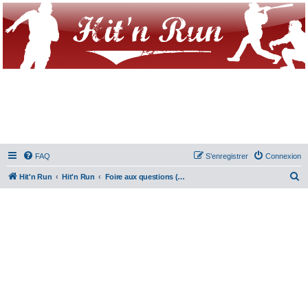
FAQ
S’enregistrer
Connexion
R
Hit'n Run
Hit'n Run
Foire aux questions (Questions posées fréquemment)
e
c
h
e
r
c
h