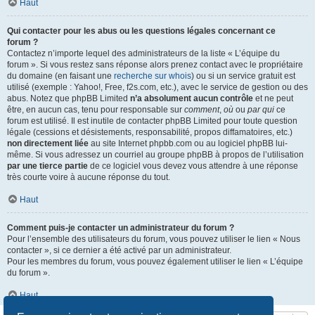
Haut
Qui contacter pour les abus ou les questions légales concernant ce
forum ?
Contactez n’importe lequel des administrateurs de la liste « L’équipe du
forum ». Si vous restez sans réponse alors prenez contact avec le propriétaire
du domaine (en faisant une
recherche sur whois
) ou si un service gratuit est
utilisé (exemple : Yahoo!, Free, f2s.com, etc.), avec le service de gestion ou des
abus. Notez que phpBB Limited
n’a absolument aucun contrôle
et ne peut
être, en aucun cas, tenu pour responsable sur
comment
,
où
ou
par qui
ce
forum est utilisé. Il est inutile de contacter phpBB Limited pour toute question
légale (cessions et désistements, responsabilité, propos diffamatoires, etc.)
non directement liée
au site Internet phpbb.com ou au logiciel phpBB lui-
même. Si vous adressez un courriel au groupe phpBB à propos de l’utilisation
par une tierce partie
de ce logiciel vous devez vous attendre à une réponse
très courte voire à aucune réponse du tout.
Haut
Comment puis-je contacter un administrateur du forum ?
Pour l’ensemble des utilisateurs du forum, vous pouvez utiliser le lien « Nous
contacter », si ce dernier a été activé par un administrateur.
Pour les membres du forum, vous pouvez également utiliser le lien « L’équipe
du forum ».
Haut