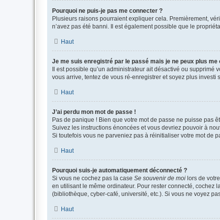
Pourquoi ne puis-je pas me connecter ?
Plusieurs raisons pourraient expliquer cela. Premièrement, vérif
n’avez pas été banni. Il est également possible que le propriétair
Haut
Je me suis enregistré par le passé mais je ne peux plus me
Il est possible qu’un administrateur ait désactivé ou supprimé 
vous arrive, tentez de vous ré-enregistrer et soyez plus investi s
Haut
J’ai perdu mon mot de passe !
Pas de panique ! Bien que votre mot de passe ne puisse pas être
Suivez les instructions énoncées et vous devriez pouvoir à no
Si toutefois vous ne parveniez pas à réinitialiser votre mot de 
Haut
Pourquoi suis-je automatiquement déconnecté ?
Si vous ne cochez pas la case
Se souvenir de moi
lors de votr
en utilisant le même ordinateur. Pour rester connecté, cochez 
(bibliothèque, cyber-café, université, etc.). Si vous ne voyez pa
Haut