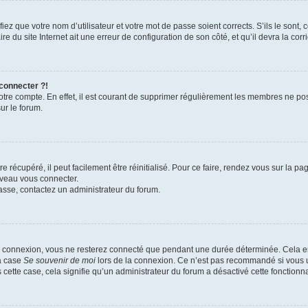
iez que votre nom d’utilisateur et votre mot de passe soient corrects. S’ils le sont,
e du site Internet ait une erreur de configuration de son côté, et qu’il devra la corri
 connecter ?!
votre compte. En effet, il est courant de supprimer régulièrement les membres ne pos
ur le forum.
 récupéré, il peut facilement être réinitialisé. Pour ce faire, rendez vous sur la p
uveau vous connecter.
passe, contactez un administrateur du forum.
e connexion, vous ne resterez connecté que pendant une durée déterminée. Cela em
la case
Se souvenir de moi
lors de la connexion. Ce n’est pas recommandé si vous u
s cette case, cela signifie qu’un administrateur du forum a désactivé cette fonctionna