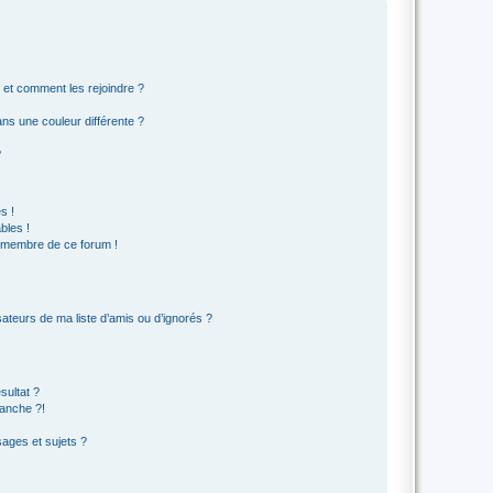
s et comment les rejoindre ?
s une couleur différente ?
?
s !
bles !
n membre de ce forum !
ateurs de ma liste d’amis ou d’ignorés ?
sultat ?
anche ?!
ages et sujets ?