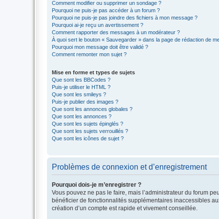
Comment modifier ou supprimer un sondage ?
Pourquoi ne puis-je pas accéder à un forum ?
Pourquoi ne puis-je pas joindre des fichiers à mon message ?
Pourquoi ai-je reçu un avertissement ?
Comment rapporter des messages à un modérateur ?
À quoi sert le bouton « Sauvegarder » dans la page de rédaction de 
Pourquoi mon message doit être validé ?
Comment remonter mon sujet ?
Mise en forme et types de sujets
Que sont les BBCodes ?
Puis-je utiliser le HTML ?
Que sont les smileys ?
Puis-je publier des images ?
Que sont les annonces globales ?
Que sont les annonces ?
Que sont les sujets épinglés ?
Que sont les sujets verrouillés ?
Que sont les icônes de sujet ?
Problèmes de connexion et d’enregistrement
Pourquoi dois-je m’enregistrer ?
Vous pouvez ne pas le faire, mais l’administrateur du forum peu
bénéficier de fonctionnalités supplémentaires inaccessibles au
création d’un compte est rapide et vivement conseillée.