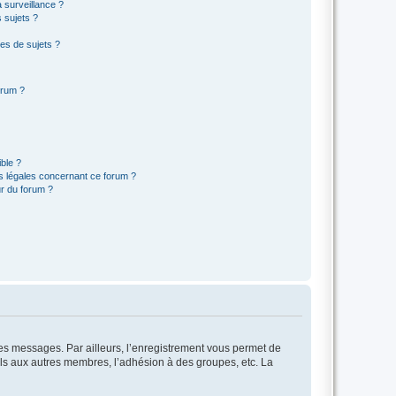
a surveillance ?
 sujets ?
es de sujets ?
orum ?
ible ?
ns légales concernant ce forum ?
r du forum ?
 des messages. Par ailleurs, l’enregistrement vous permet de
els aux autres membres, l’adhésion à des groupes, etc. La