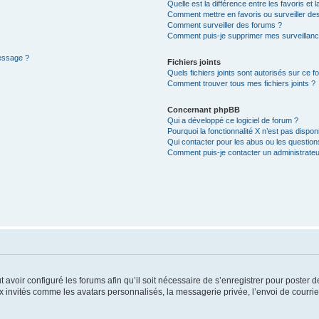
Quelle est la différence entre les favoris et l
Comment mettre en favoris ou surveiller des
Comment surveiller des forums ?
Comment puis-je supprimer mes surveillanc
message ?
Fichiers joints
Quels fichiers joints sont autorisés sur ce f
Comment trouver tous mes fichiers joints ?
Concernant phpBB
Qui a développé ce logiciel de forum ?
Pourquoi la fonctionnalité X n’est pas dispon
Qui contacter pour les abus ou les questio
Comment puis-je contacter un administrateu
t avoir configuré les forums afin qu’il soit nécessaire de s’enregistrer pour poster
x invités comme les avatars personnalisés, la messagerie privée, l’envoi de courri