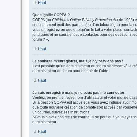
Haut
Que signifie COPPA ?
COPPA (ou
Children’s Online Privacy Protection Act
de 1998) es
consentement écrit des parents (ou d’un tuteur légal) pour la c
vous enregistrez ou que quelqu’un le fait à votre place, contac
juridiques et ne sauraient être contactés pour des questions lé
forum ? ».
Haut
Je souhaite m’enregistrer, mais je n’y parviens pas !
Il est possible qu’un administrateur du forum ait désactivé la c
administrateur du forum pour obtenir de l’aide.
Haut
Je suis enregistré mais je ne peux pas me connecter !
Vérifiez, en premier, votre nom d’utilisateur et votre mot de passe.
Si la gestion COPPA est active et si vous avez indiqué avoir mo
que toute nouvelle création de compte soit activée par vous-mê
un courriel, suivez ses instructions.
Si vous n’avez pas reçu de courriel, il se peut que vous ayez fou
administrateur.
Haut