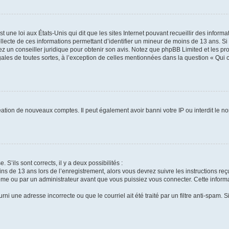
t une loi aux États-Unis qui dit que les sites Internet pouvant recueillir des infor
ollecte de ces informations permettant d’identifier un mineur de moins de 13 ans. S
tez un conseiller juridique pour obtenir son avis. Notez que phpBB Limited et les pr
gales de toutes sortes, à l’exception de celles mentionnées dans la question « Qui
réation de nouveaux comptes. Il peut également avoir banni votre IP ou interdit le no
 S’ils sont corrects, il y a deux possibilités :
ins de 13 ans lors de l’enregistrement, alors vous devrez suivre les instructions r
me ou par un administrateur avant que vous puissiez vous connecter. Cette informat
rni une adresse incorrecte ou que le courriel ait été traité par un filtre anti-spam. S