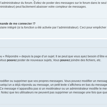
ar l’administrateur du forum. Évitez de poster des messages sur le forum dans le seu
ministrateur) peut facilement abaisser votre compteur de messages.
mande de me connecter !?
re intégré (si la fonction a été activée par l’administrateur). Ceci pour empêcher l’u
 « Répondre » depuis la page d’un sujet. Il se peut que vous ayez besoin d’être e
: Vous
pouvez
poster de nouveaux sujets, Vous
pouvez
joindre des fichiers, etc.
modifier ou supprimer que vos propres messages. Vous pouvez modifier un message
lqu’un a déjà répondu au message, un petit texte s’affichera en bas du message ind
n. Ce message n’apparaîtra pas si un modérateur ou un administrateur modifie le mes
ive. Notez que les utilisateurs ne peuvent pas supprimer un message une fois que qu