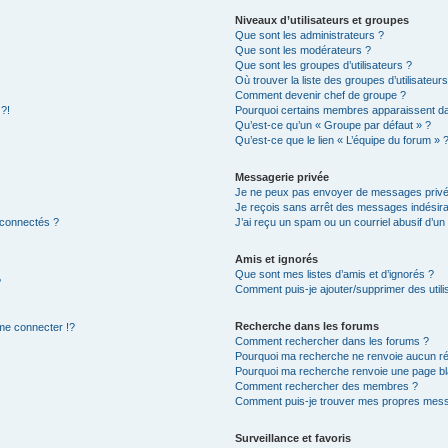
Niveaux d’utilisateurs et groupes
Que sont les administrateurs ?
Que sont les modérateurs ?
Que sont les groupes d’utilisateurs ?
Où trouver la liste des groupes d’utilisateur
Comment devenir chef de groupe ?
 ?!
Pourquoi certains membres apparaissent dan
Qu’est-ce qu’un « Groupe par défaut » ?
Qu’est-ce que le lien « L’équipe du forum » 
Messagerie privée
Je ne peux pas envoyer de messages privé
Je reçois sans arrêt des messages indésira
 connectés ?
J’ai reçu un spam ou un courriel abusif d’u
Amis et ignorés
Que sont mes listes d’amis et d’ignorés ?
?
Comment puis-je ajouter/supprimer des utilis
Recherche dans les forums
e connecter !?
Comment rechercher dans les forums ?
Pourquoi ma recherche ne renvoie aucun ré
Pourquoi ma recherche renvoie une page bl
Comment rechercher des membres ?
Comment puis-je trouver mes propres mess
Surveillance et favoris