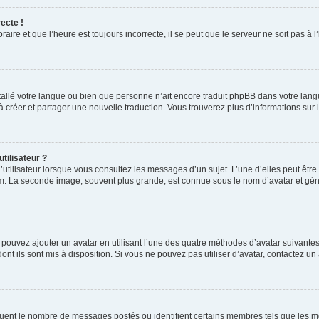
ecte !
aire et que l’heure est toujours incorrecte, il se peut que le serveur ne soit pas à
installé votre langue ou bien que personne n’ait encore traduit phpBB dans votre l
s à créer et partager une nouvelle traduction. Vous trouverez plus d’informations sur l
tilisateur ?
utilisateur lorsque vous consultez les messages d’un sujet. L’une d’elles peut êtr
rum. La seconde image, souvent plus grande, est connue sous le nom d’avatar et 
s pouvez ajouter un avatar en utilisant l’une des quatre méthodes d’avatar suivantes 
ont ils sont mis à disposition. Si vous ne pouvez pas utiliser d’avatar, contactez un
iquent le nombre de messages postés ou identifient certains membres tels que les 