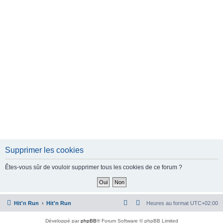
e
r
Supprimer les cookies
Êtes-vous sûr de vouloir supprimer tous les cookies de ce forum ?
Hit'n Run
Hit'n Run
Heures au format
UTC+02:00
Développé par
phpBB
® Forum Software © phpBB Limited