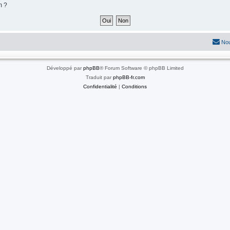
m ?
Nou
Développé par
phpBB
® Forum Software © phpBB Limited
Traduit par
phpBB-fr.com
Confidentialité
|
Conditions