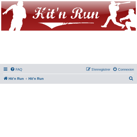
FAQ
S’enregistrer
Connexion
R
Hit'n Run
Hit'n Run
e
c
h
e
r
c
h