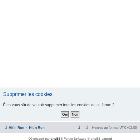
e
r
Supprimer les cookies
Êtes-vous sûr de vouloir supprimer tous les cookies de ce forum ?
Hit'n Run
Hit'n Run
Heures au format
UTC+02:00
Développé par
phpBB
® Forum Software © phpBB Limited