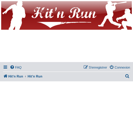
FAQ
S’enregistrer
Connexion
R
Hit'n Run
Hit'n Run
e
c
h
e
r
c
h