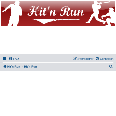
FAQ
S’enregistrer
Connexion
R
Hit'n Run
Hit'n Run
e
c
h
e
r
c
h