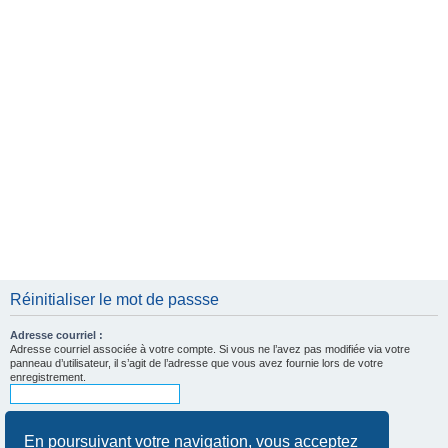
e
r
Réinitialiser le mot de passse
Adresse courriel :
Adresse courriel associée à votre compte. Si vous ne l’avez pas modifiée via votre
panneau d’utilisateur, il s’agit de l’adresse que vous avez fournie lors de votre
enregistrement.
En poursuivant votre navigation, vous acceptez