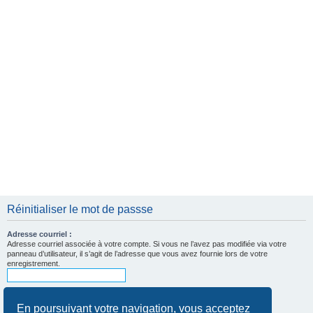
e
r
Réinitialiser le mot de passse
Adresse courriel :
Adresse courriel associée à votre compte. Si vous ne l’avez pas modifiée via votre
panneau d’utilisateur, il s’agit de l’adresse que vous avez fournie lors de votre
enregistrement.
En poursuivant votre navigation, vous acceptez