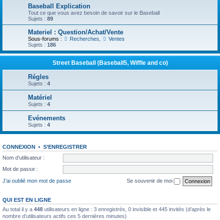
Baseball Explication
Tout ce que vous avez besoin de savoir sur le Baseball
Sujets :
89
Materiel : Question/Achat/Vente
Sous-forums :
Recherches
,
Ventes
Sujets :
186
Street Baseball (Baseball5, Wiffle and co)
Régles
Sujets :
4
Matériel
Sujets :
4
Evénements
Sujets :
4
CONNEXION
•
S’ENREGISTRER
Nom d’utilisateur :
Mot de passe :
J’ai oublié mon mot de passe
Se souvenir de moi
QUI EST EN LIGNE
Au total il y a
448
utilisateurs en ligne : 3 enregistrés, 0 invisible et 445 invités (d’après le
nombre d’utilisateurs actifs ces 5 dernières minutes)