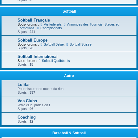
Softball
Softball Français
Sous-forums :
Vie fédérale
,
Annonces des Tournois, Stages et
Formations
,
Championnats
Sujets :
241
Softball Europe
Sous-forums :
Softball Belge
,
Softball Suisse
Sujets :
28
Softball International
Sous-forum :
Softball Québécois
Sujets :
18
Autre
Le Bar
Pour discuter de tout et de rien
Sujets :
337
Vos Clubs
Votre club, parlez en !
Sujets :
96
Coaching
Sujets :
12
Baseball & Softball