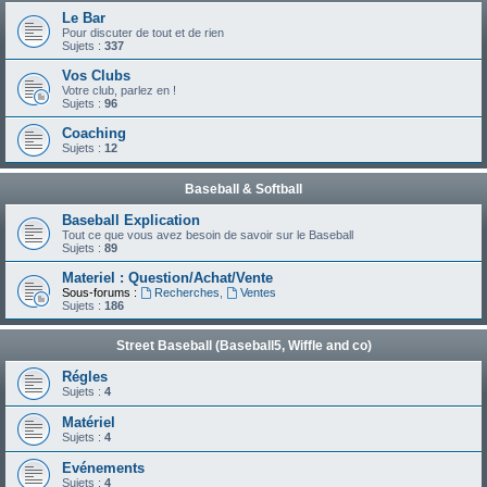
Le Bar
Pour discuter de tout et de rien
Sujets :
337
Vos Clubs
Votre club, parlez en !
Sujets :
96
Coaching
Sujets :
12
Baseball & Softball
Baseball Explication
Tout ce que vous avez besoin de savoir sur le Baseball
Sujets :
89
Materiel : Question/Achat/Vente
Sous-forums :
Recherches
,
Ventes
Sujets :
186
Street Baseball (Baseball5, Wiffle and co)
Régles
Sujets :
4
Matériel
Sujets :
4
Evénements
Sujets :
4