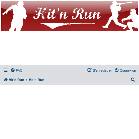
FAQ
S’enregistrer
Connexion
R
Hit'n Run
Hit'n Run
e
c
h
e
r
c
h