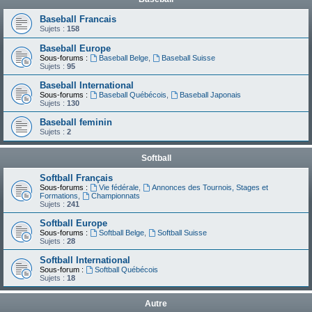
Baseball Francais
Sujets :
158
Baseball Europe
Sous-forums :
Baseball Belge
,
Baseball Suisse
Sujets :
95
Baseball International
Sous-forums :
Baseball Québécois
,
Baseball Japonais
Sujets :
130
Baseball feminin
Sujets :
2
Softball
Softball Français
Sous-forums :
Vie fédérale
,
Annonces des Tournois, Stages et
Formations
,
Championnats
Sujets :
241
Softball Europe
Sous-forums :
Softball Belge
,
Softball Suisse
Sujets :
28
Softball International
Sous-forum :
Softball Québécois
Sujets :
18
Autre