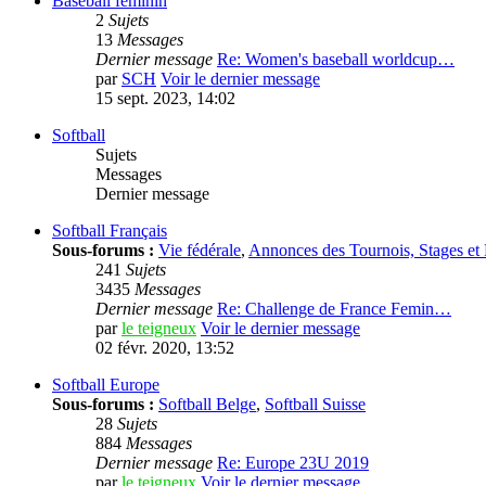
Baseball feminin
2
Sujets
13
Messages
Dernier message
Re: Women's baseball worldcup…
par
SCH
Voir le dernier message
15 sept. 2023, 14:02
Softball
Sujets
Messages
Dernier message
Softball Français
Sous-forums :
Vie fédérale
,
Annonces des Tournois, Stages et
241
Sujets
3435
Messages
Dernier message
Re: Challenge de France Femin…
par
le teigneux
Voir le dernier message
02 févr. 2020, 13:52
Softball Europe
Sous-forums :
Softball Belge
,
Softball Suisse
28
Sujets
884
Messages
Dernier message
Re: Europe 23U 2019
par
le teigneux
Voir le dernier message