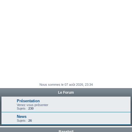
e
r
Nous sommes le 07 août 2026, 23:34
Le Forum
Présentation
Venez vous présenter
Sujets :
230
News
Sujets :
26
Baseball