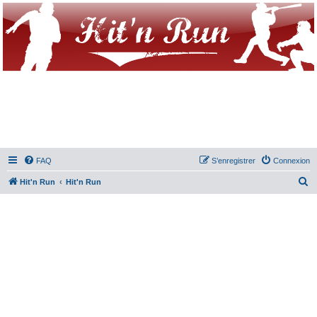
FAQ
S’enregistrer
Connexion
R
Hit'n Run
Hit'n Run
e
c
h
e
r
c
h