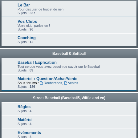
Le Bar
Pour discuter de tout et de rien
Sujets :
337
Vos Clubs
Votre club, parlez en !
Sujets :
96
Coaching
Sujets :
12
Baseball & Softball
Baseball Explication
Tout ce que vous avez besoin de savoir sur le Baseball
Sujets :
89
Materiel : Question/Achat/Vente
Sous-forums :
Recherches
,
Ventes
Sujets :
186
Street Baseball (Baseball5, Wiffle and co)
Régles
Sujets :
4
Matériel
Sujets :
4
Evénements
Sujets :
4