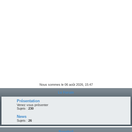
e
r
Nous sommes le 06 août 2026, 15:47
Le Forum
Présentation
Venez vous présenter
Sujets :
230
News
Sujets :
26
Baseball