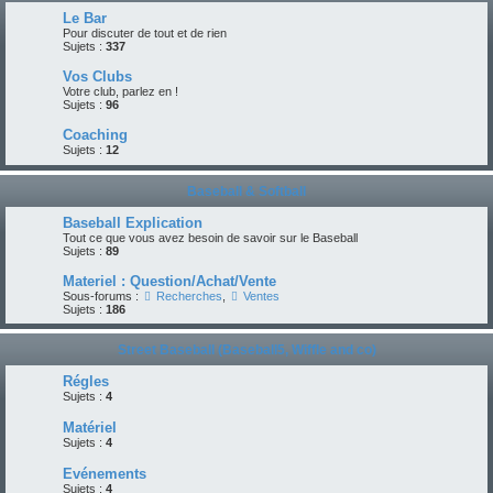
Le Bar
Pour discuter de tout et de rien
Sujets :
337
Vos Clubs
Votre club, parlez en !
Sujets :
96
Coaching
Sujets :
12
Baseball & Softball
Baseball Explication
Tout ce que vous avez besoin de savoir sur le Baseball
Sujets :
89
Materiel : Question/Achat/Vente
Sous-forums :
Recherches
,
Ventes
Sujets :
186
Street Baseball (Baseball5, Wiffle and co)
Régles
Sujets :
4
Matériel
Sujets :
4
Evénements
Sujets :
4