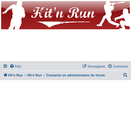
FAQ
S’enregistrer
Connexion
R
Hit'n Run
Hit'n Run
Contacter un administrateur du forum
e
c
h
e
r
c
h