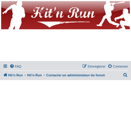
FAQ
S’enregistrer
Connexion
R
Hit'n Run
Hit'n Run
Contacter un administrateur du forum
e
c
h
e
r
c
h