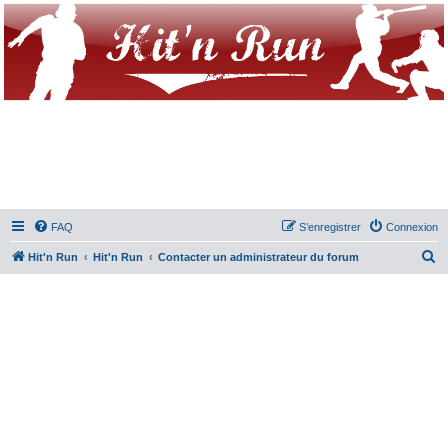
FAQ
S’enregistrer
Connexion
R
Hit'n Run
Hit'n Run
Contacter un administrateur du forum
e
c
h
e
r
c
h