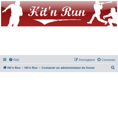
FAQ
S’enregistrer
Connexion
R
Hit'n Run
Hit'n Run
Contacter un administrateur du forum
e
c
h
e
r
c
h