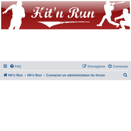
FAQ
S’enregistrer
Connexion
R
Hit'n Run
Hit'n Run
Contacter un administrateur du forum
e
c
h
e
r
c
h