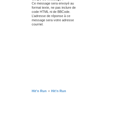
Ce message sera envoyé au
format texte, ne pas inclure de
code HTML ni de BBCode.
L’adresse de réponse à ce
message sera votre adresse
courriel.
Hit'n Run
Hit'n Run