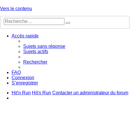
Vers le contenu
Recherche
Rechercher
avancée
Accès rapide
Sujets sans réponse
Sujets actifs
Rechercher
FAQ
Connexion
S’enregistrer
Hit'n Run
Hit'n Run
Contacter un administrateur du forum
Rechercher