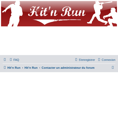
FAQ
S’enregistrer
Connexion
R
Hit'n Run
Hit'n Run
Contacter un administrateur du forum
e
c
h
e
r
c
h