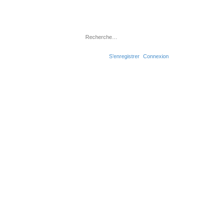
Rechercher
Recherche avancée
S’enregistrer
Connexion