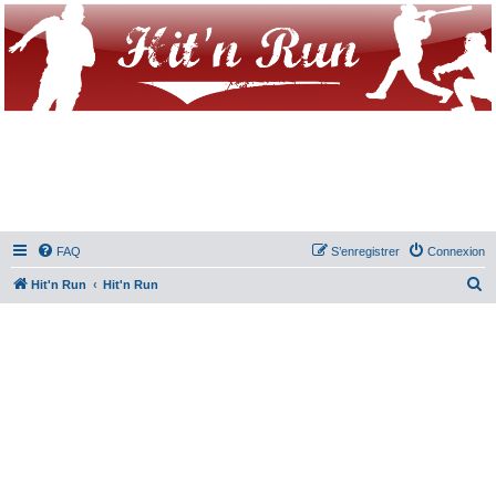
FAQ
S’enregistrer
Connexion
R
Hit'n Run
Hit'n Run
e
c
h
e
r
c
h