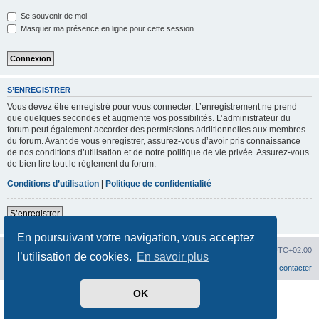
Se souvenir de moi
Masquer ma présence en ligne pour cette session
S’ENREGISTRER
Vous devez être enregistré pour vous connecter. L’enregistrement ne prend
que quelques secondes et augmente vos possibilités. L’administrateur du
forum peut également accorder des permissions additionnelles aux membres
du forum. Avant de vous enregistrer, assurez-vous d’avoir pris connaissance
de nos conditions d’utilisation et de notre politique de vie privée. Assurez-vous
de bien lire tout le règlement du forum.
Conditions d’utilisation
|
Politique de confidentialité
S’enregistrer
En poursuivant votre navigation, vous acceptez
Hit'n Run
Hit'n Run
Supprimer les cookies
Heures au format
UTC+02:00
l’utilisation de cookies.
En savoir plus
Nous contacter
OK
Développé par
phpBB
® Forum Software © phpBB Limited
Traduit par
phpBB-fr.com
Confidentialité
|
Conditions