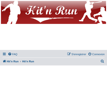
FAQ
S’enregistrer
Connexion
R
Hit'n Run
Hit'n Run
e
c
h
e
r
c
h