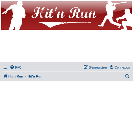
FAQ
S’enregistrer
Connexion
R
Hit'n Run
Hit'n Run
e
c
h
e
r
c
h