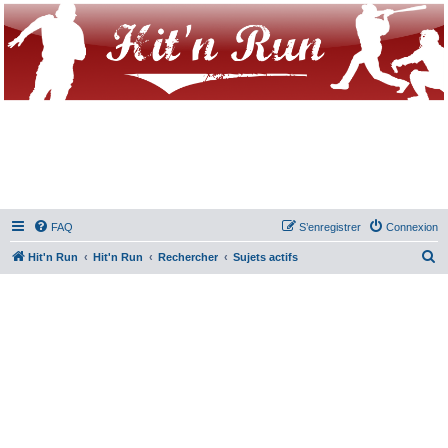
FAQ
S’enregistrer
Connexion
R
Hit'n Run
Hit'n Run
Rechercher
Sujets actifs
e
c
h
e
r
c
h