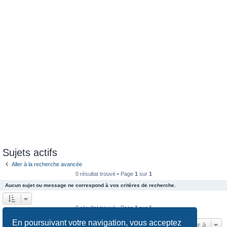
e
r
Sujets actifs
Aller à la recherche avancée
0 résultat trouvé • Page
1
sur
1
Aucun sujet ou message ne correspond à vos critères de recherche.
0 résultat trouvé • Page
1
sur
1
En poursuivant votre navigation, vous acceptez
Aller à