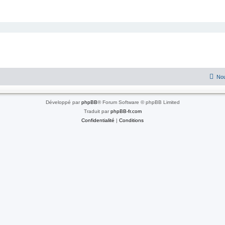
Nou
Développé par
phpBB
® Forum Software © phpBB Limited
Traduit par
phpBB-fr.com
Confidentialité
|
Conditions