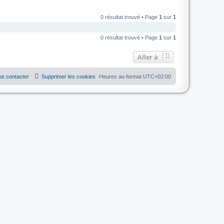
0 résultat trouvé • Page
1
sur
1
0 résultat trouvé • Page
1
sur
1
Aller à
s contacter
Supprimer les cookies
Heures au format
UTC+02:00