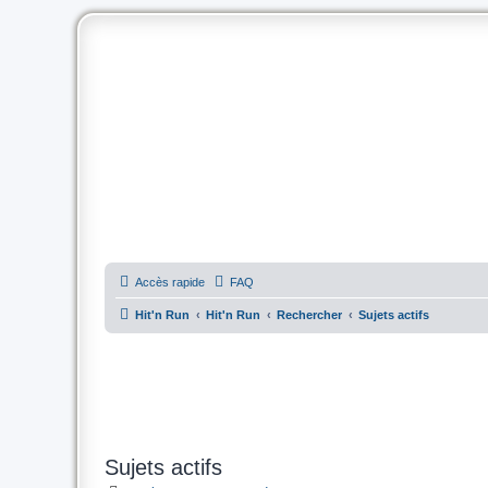
Accès rapide
FAQ
Hit'n Run
Hit'n Run
Rechercher
Sujets actifs
Sujets actifs